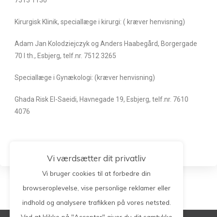
Kirurgisk Klinik, speciallæge i kirurgi: ( kræver henvisning)
Adam Jan Kolodziejczyk og Anders Haabegård, Borgergade
70 I th., Esbjerg, telf.nr. 7512 3265
Speciallæge i Gynækologi: (kræver henvisning)
Ghada Risk El-Saeidi, Havnegade 19, Esbjerg, telf.nr. 7610
4076
Vi værdsætter dit privatliv
Vi bruger cookies til at forbedre din
browseroplevelse, vise personlige reklamer eller
indhold og analysere trafikken på vores netsted.
Ved at klikke på "Accepter" giver du dit samtykke