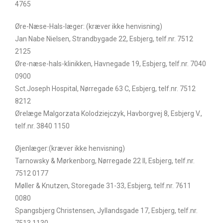
4765
Øre-Næse-Hals-læger: (kræver ikke henvisning)
Jan Nabe Nielsen, Strandbygade 22, Esbjerg, telf.nr. 7512
2125
Øre-næse-hals-klinikken, Havnegade 19, Esbjerg, telf.nr. 7040
0900
Sct.Joseph Hospital, Nørregade 63 C, Esbjerg, telf.nr. 7512
8212
Ørelæge Malgorzata Kolodziejczyk, Havborgvej 8, Esbjerg V.,
telf.nr. 3840 1150
Øjenlæger:(kræver ikke henvisning)
Tarnowsky & Mørkenborg, Nørregade 22 II, Esbjerg, telf.nr.
7512 0177
Møller & Knutzen, Storegade 31-33, Esbjerg, telf.nr. 7611
0080
Spangsbjerg Christensen, Jyllandsgade 17, Esbjerg, telf.nr.
7513 1130