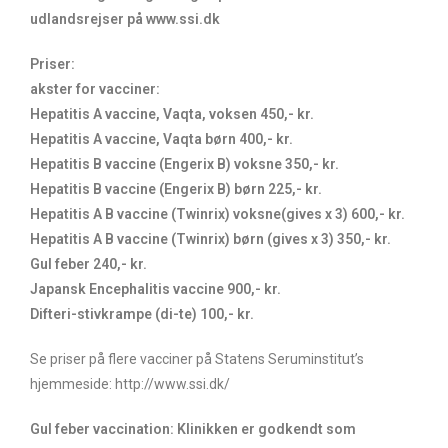
udlandsrejser på www.ssi.dk
Priser:
akster for vacciner:
Hepatitis A vaccine, Vaqta, voksen 450,- kr.
Hepatitis A vaccine, Vaqta børn 400,- kr.
Hepatitis B vaccine (Engerix B) voksne 350,- kr.
Hepatitis B vaccine (Engerix B) børn 225,- kr.
Hepatitis A B vaccine (Twinrix) voksne(gives x 3) 600,- kr.
Hepatitis A B vaccine (Twinrix) børn (gives x 3) 350,- kr.
Gul feber 240,- kr.
Japansk Encephalitis vaccine 900,- kr.
Difteri-stivkrampe (di-te) 100,- kr.
Se priser på flere vacciner på Statens Seruminstitut’s
hjemmeside: http://www.ssi.dk/
Gul feber vaccination: Klinikken er godkendt som