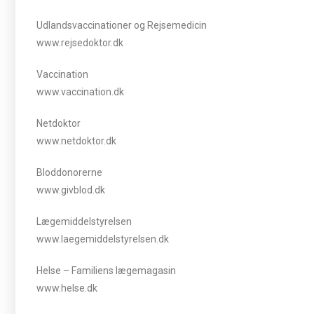
Udlandsvaccinationer og Rejsemedicin
www.rejsedoktor.dk
Vaccination
www.vaccination.dk
Netdoktor
www.netdoktor.dk
Bloddonorerne
www.givblod.dk
Lægemiddelstyrelsen
www.laegemiddelstyrelsen.dk
Helse – Familiens lægemagasin
www.helse.dk