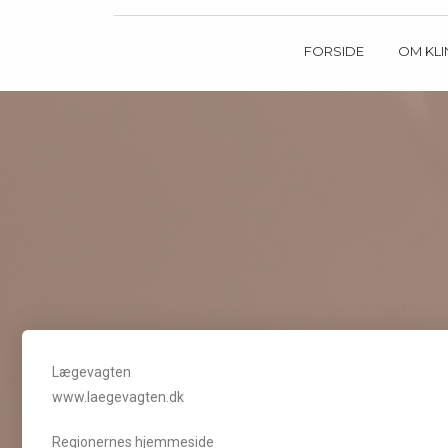
FORSIDE
OM KLI
Lægevagten
www.laegevagten.dk
Regionernes hjemmeside